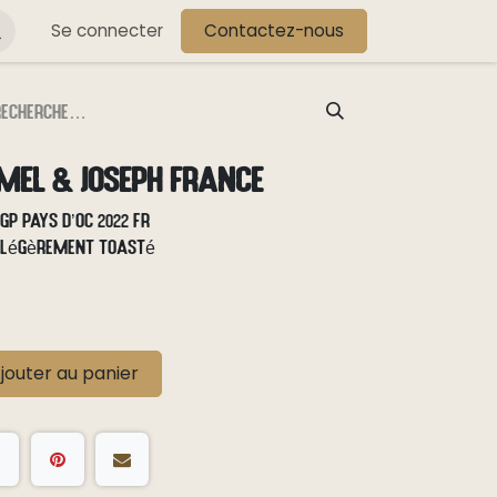
s
Se connecter
Contactez-nous
mel & Joseph France
P Pays d’Oc 2022 FR
/ légèrement toasté
jouter au panier