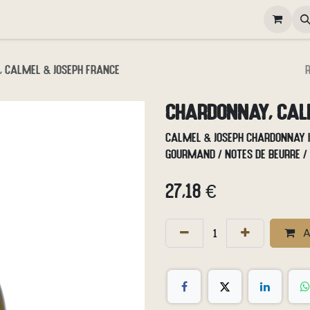
elivery
Happy Hour
Gallery
Contactez-nous
Poste
 Calmel & Joseph France
Chardonnay, Cal
Calmel & Joseph Chardonnay IG
Gourmand / notes de beurre 
27,18
€
A