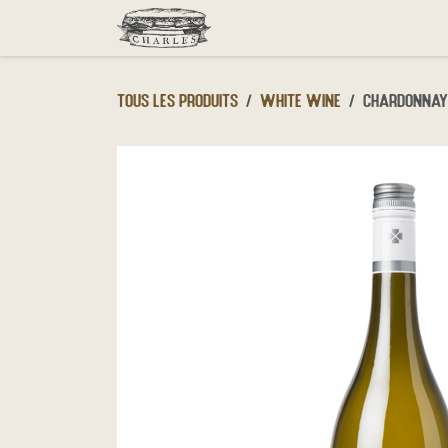
Se rendre au contenu
Menu
Click & Collect
D
Tous les produits
White wine
Chardonnay,