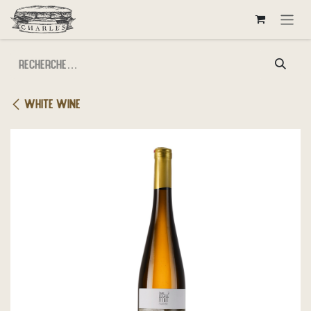
Se rendre au contenu
White wine