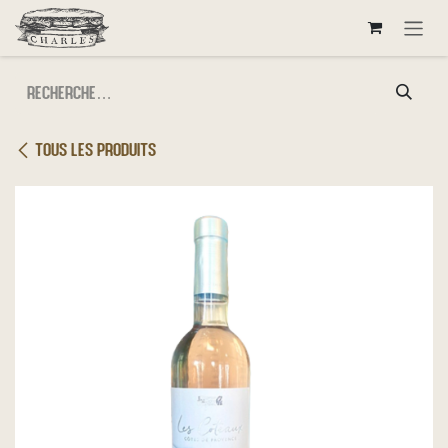
Se rendre au contenu
Tous les produits