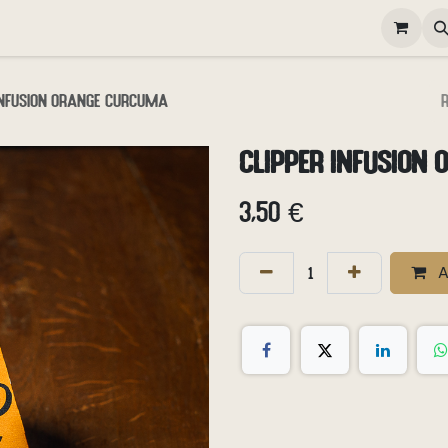
elivery
Happy Hour
Gallery
Contactez-nous
Poste
infusion Orange Curcuma
Clipper infusion
3,50
€
A