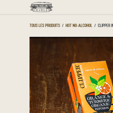
Se rendre au contenu
Menu
Click & Collect
D
Tous les produits
Hot No-Alcohol
Clipper 