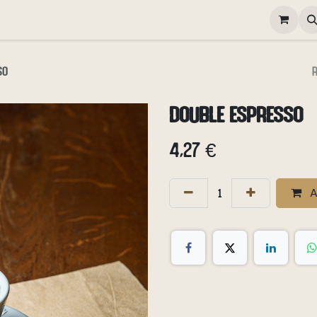
elivery
Happy Hour
Gallery
Contactez-nous
Poste
so
Double Espresso
4,27
€
A