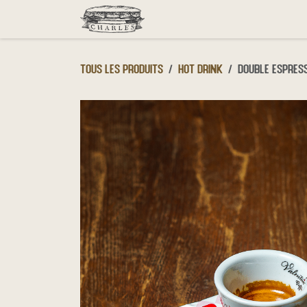
Se rendre au contenu
Menu
Click & Collect
D
Tous les produits
Hot drink
Double Espres