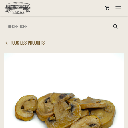
Se rendre au contenu
Tous les produits