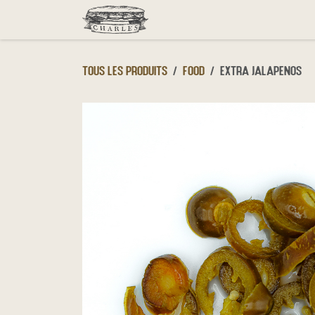
Se rendre au contenu
Menu
Click & Collect
D
Tous les produits
Food
Extra Jalapenos