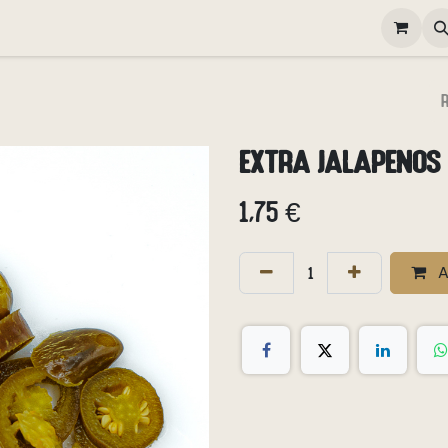
elivery
Happy Hour
Gallery
Contactez-nous
Poste
Extra Jalapenos
1,75
€
A