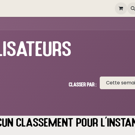
elivery
Happy Hour
Gallery
Contactez-nous
Poste
lisateurs
Cette sema
Classer par :
un classement pour l'instan