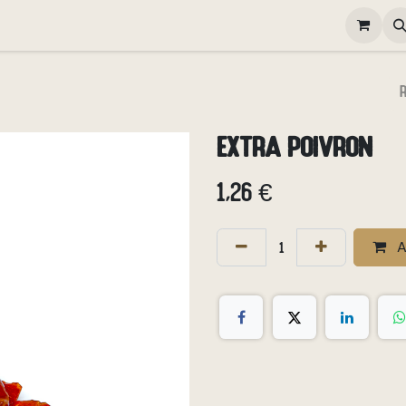
elivery
Happy Hour
Gallery
Contactez-nous
Poste
Extra poivron
1,26
€
A