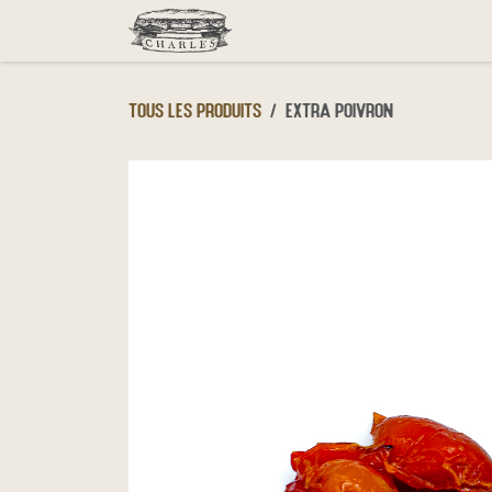
Se rendre au contenu
Menu
Click & Collect
D
Tous les produits
Extra poivron