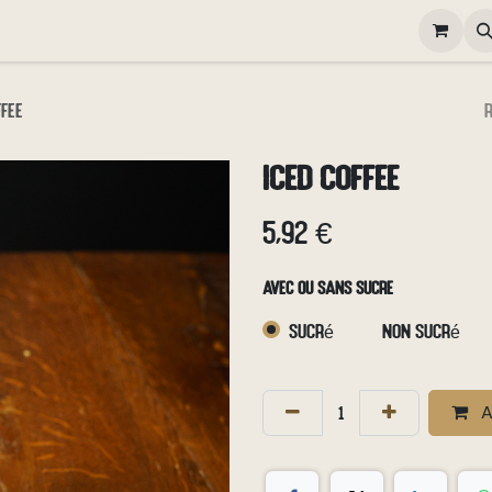
elivery
Happy Hour
Gallery
Contactez-nous
Poste
ffee
Iced Coffee
5,92
€
AVEC OU SANS SUCRE
Sucré
Non Sucré
A