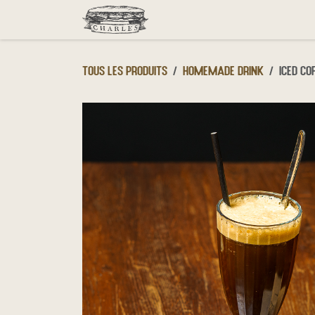
Se rendre au contenu
Menu
Click & Collect
D
Tous les produits
Homemade drink
Iced Co