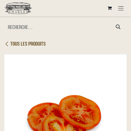
Se rendre au contenu
Tous les produits