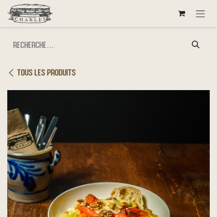
Se rendre au contenu
Tous les produits