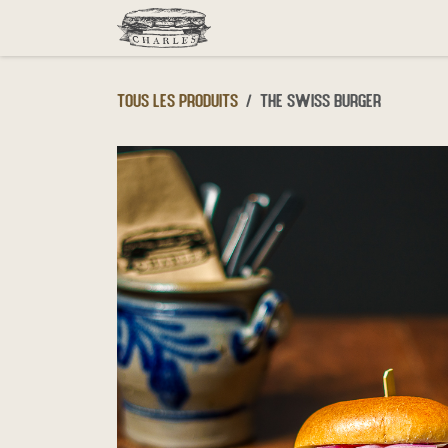
Se rendre au contenu
Menu
Click & Collect
D
Tous les produits
The Swiss Burger