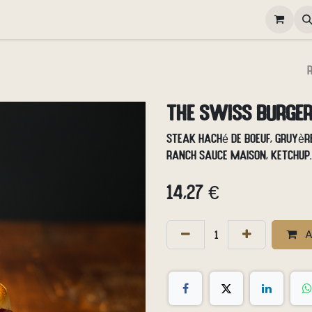
elivery
Happy Hour
Gallery
Contactez-nous
Poste
The Swiss Burge
Steak haché de boeuf, gruyère
ranch sauce maison, ketchup.
14,27
€
A